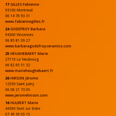
17
GILLES Fabienne
93100 Montreuil
06 14 76 93 31
www.fabiennegilles.fr
24
GODEFROY Barbara
94300 Vincennes
06 85 81 09 27
www.barbaragodefroyceramics.com
25
HEUGHEBAERT Marie
27110 Le Neubourg
06 82 65 51 32
www.marieheughebaert.fr
26
HIRSON Jérome
12550 Saint Juéry
06 08 21 73 05
www.jeromehirson.com
16
HULBERT Marie
44390 Nort sur Erdre
07 49 39 05 15