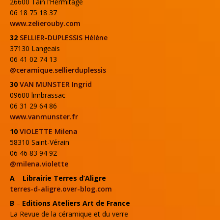
26600 Tain l’Hermitage
06 18 75 18 37
www.zelierouby.com
32
SELLIER-DUPLESSIS Hélène
37130 Langeais
06 41 02 74 13
@ceramique.sellierduplessis
30
VAN MUNSTER Ingrid
09600 limbrassac
06 31 29 64 86
www.vanmunster.fr
10
VIOLETTE Milena
58310 Saint-Vérain
06 46 83 94 92
@milena.violette
A
–
Librairie Terres d’Aligre
terres-d-aligre.over-blog.com
B
–
Editions Ateliers Art de France
La Revue de la céramique et du verre