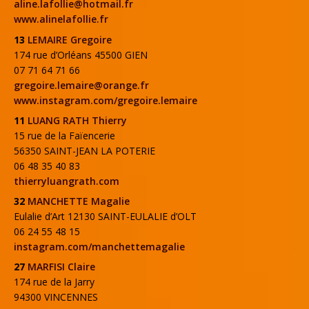
aline.lafollie@hotmail.fr
www.alinelafollie.fr
13
LEMAIRE Gregoire
174 rue d’Orléans 45500 GIEN
07 71 64 71 66
gregoire.lemaire@orange.fr
www.instagram.com/gregoire.lemaire
11
LUANG RATH Thierry
15 rue de la Faïencerie
56350 SAINT-JEAN LA POTERIE
06 48 35 40 83
thierryluangrath.com
32
MANCHETTE Magalie
Eulalie d’Art 12130 SAINT-EULALIE d’OLT
06 24 55 48 15
instagram.com/manchettemagalie
27
MARFISI Claire
174 rue de la Jarry
94300 VINCENNES