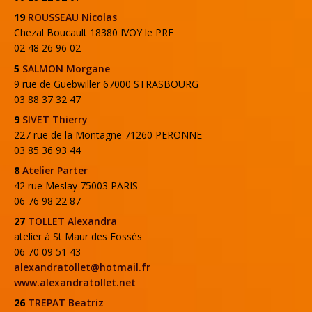
19
ROUSSEAU Nicolas
Chezal Boucault 18380 IVOY le PRE
02 48 26 96 02
5
SALMON Morgane
9 rue de Guebwiller 67000 STRASBOURG
03 88 37 32 47
9
SIVET Thierry
227 rue de la Montagne 71260 PERONNE
03 85 36 93 44
8
Atelier Parter
42 rue Meslay 75003 PARIS
06 76 98 22 87
27
TOLLET Alexandra
atelier à St Maur des Fossés
06 70 09 51 43
alexandratollet@hotmail.fr
www.alexandratollet.net
26
TREPAT Beatriz