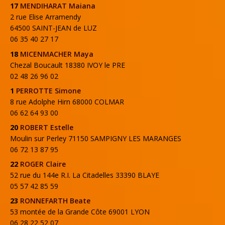
17
MENDIHARAT Maiana
2 rue Elise Arramendy
64500 SAINT-JEAN de LUZ
06 35 40 27 17
18
MICENMACHER Maya
Chezal Boucault 18380 IVOY le PRE
02 48 26 96 02
1
PERROTTE Simone
8 rue Adolphe Hirn 68000 COLMAR
06 62 64 93 00
20
ROBERT Estelle
Moulin sur Perley 71150 SAMPIGNY LES MARANGES
06 72 13 87 95
22
ROGER Claire
52 rue du 144e R.I. La Citadelles 33390 BLAYE
05 57 42 85 59
23
RONNEFARTH Beate
53 montée de la Grande Côte 69001 LYON
06 28 22 52 07