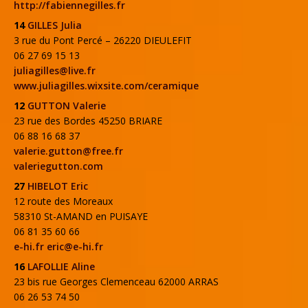
http://fabiennegilles.fr
14
GILLES Julia
3 rue du Pont Percé – 26220 DIEULEFIT
06 27 69 15 13
juliagilles@live.fr
www.juliagilles.wixsite.com/ceramique
12
GUTTON Valerie
23 rue des Bordes 45250 BRIARE
06 88 16 68 37
valerie.gutton@free.fr
valeriegutton.com
27
HIBELOT Eric
12 route des Moreaux
58310 St-AMAND en PUISAYE
06 81 35 60 66
e-hi.fr eric@e-hi.fr
16
LAFOLLIE Aline
23 bis rue Georges Clemenceau 62000 ARRAS
06 26 53 74 50