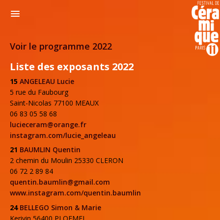
Voir le programme 2022
Liste des exposants 2022
15
ANGELEAU Lucie
5 rue du Faubourg
Saint-Nicolas 77100 MEAUX
06 83 05 58 68
lucieceram@orange.fr
instagram.com/lucie_angeleau
21
BAUMLIN Quentin
2 chemin du Moulin 25330 CLERON
06 72 2 89 84
quentin.baumlin@gmail.com
www.instagram.com/quentin.baumlin
24
BELLEGO Simon & Marie
Kerivin 56400 PLOEMEL