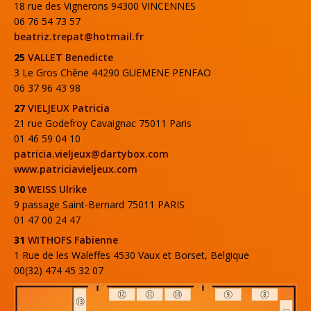
18 rue des Vignerons 94300 VINCENNES
06 76 54 73 57
beatriz.trepat@hotmail.fr
25
VALLET Benedicte
3 Le Gros Chêne 44290 GUEMENE PENFAO
06 37 96 43 98
27
VIELJEUX Patricia
21 rue Godefroy Cavaignac 75011 Paris
01 46 59 04 10
patricia.vieljeux@dartybox.com
www.patriciavieljeux.com
30
WEISS Ulrike
9 passage Saint-Bernard 75011 PARIS
01 47 00 24 47
31
WITHOFS Fabienne
1 Rue de les Waleffes 4530 Vaux et Borset, Belgique
00(32) 474 45 32 07