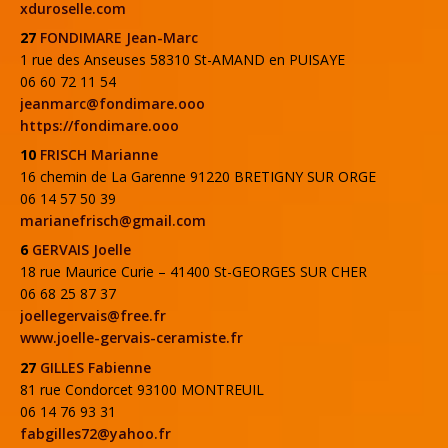
xduroselle.com
27
FONDIMARE Jean-Marc
1 rue des Anseuses 58310 St-AMAND en PUISAYE
06 60 72 11 54
jeanmarc@fondimare.ooo
https://fondimare.ooo
10
FRISCH Marianne
16 chemin de La Garenne 91220 BRETIGNY SUR ORGE
06 14 57 50 39
marianefrisch@gmail.com
6
GERVAIS Joelle
18 rue Maurice Curie – 41400 St-GEORGES SUR CHER
06 68 25 87 37
joellegervais@free.fr
www.joelle-gervais-ceramiste.fr
27
GILLES Fabienne
81 rue Condorcet 93100 MONTREUIL
06 14 76 93 31
fabgilles72@yahoo.fr