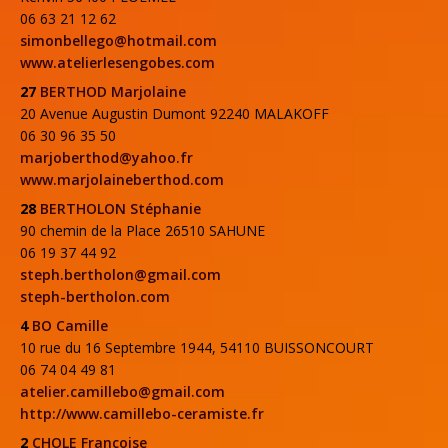
06 63 21 12 62
simonbellego@hotmail.com
www.atelierlesengobes.com
27
BERTHOD Marjolaine
20 Avenue Augustin Dumont 92240 MALAKOFF
06 30 96 35 50
marjoberthod@yahoo.fr
www.marjolaineberthod.com
28
BERTHOLON Stéphanie
90 chemin de la Place 26510 SAHUNE
06 19 37 44 92
steph.bertholon@gmail.com
steph-bertholon.com
4
BO Camille
10 rue du 16 Septembre 1944, 54110 BUISSONCOURT
06 74 04 49 81
atelier.camillebo@gmail.com
http://www.camillebo-ceramiste.fr
2
CHOLE Françoise