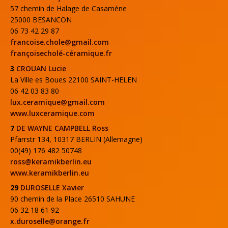
57 chemin de Halage de Casamène
25000 BESANCON
06 73 42 29 87
francoise.chole@gmail.com
françoisecholé-céramique.fr
3
CROUAN Lucie
La Ville es Boues 22100 SAINT-HELEN
06 42 03 83 80
lux.ceramique@gmail.com
www.luxceramique.com
7
DE WAYNE CAMPBELL Ross
Pfarrstr 134, 10317 BERLIN (Allemagne)
00(49) 176 482 50748
ross@keramikberlin.eu
www.keramikberlin.eu
29
DUROSELLE Xavier
90 chemin de la Place 26510 SAHUNE
06 32 18 61 92
x.duroselle@orange.fr