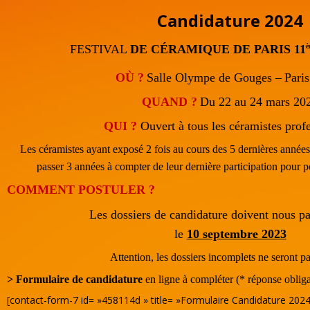
Candidature 2024
FESTIVAL
DE CÉRAMIQUE DE PARIS
11
è
OÙ ?
Salle Olympe de Gouges –
Paris
QUAND ?
Du 22 au 24 mars 20
QUI ?
Ouvert à tous les céramistes prof
Les céramistes ayant exposé 2 fois au cours des 5 dernières année
passer 3 années à compter de leur dernière participation pour 
COMMENT POSTULER ?
Les dossiers de candidature doivent nous pa
le
10 septembre 2023
Attention, les dossiers incomplets ne seront pa
>
Formulaire de candidature
en ligne à compléter (* réponse obliga
[contact-form-7 id= »458114d » title= »Formulaire Candidature 2024