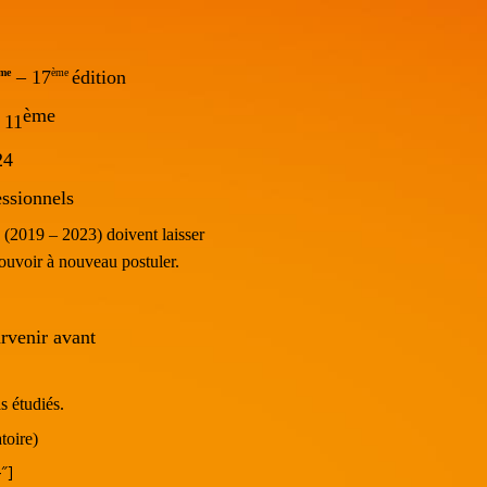
me
–
17
ème
édition
ème
 11
24
essionnels
s
(2019 – 2023) doivent laisser
pouvoir à nouveau postuler.
rvenir avant
s étudiés.
toire)
″]