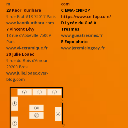
m
com
23
Kaori Kurihara
C EMA-CNIFOP
9 rue Biot #13 75017 Paris
https://www.cnifop.com/
www.kaorikurihara.com
D Lycée du Gué à
7
Vincent Lévy
Tresmes
18 rue d’Abbeville 75009
www.gueatresmes.fr
Paris
E Expo photo
www.vi-ceramique.fr
www.jeremielogeay.fr
30 Julie Loaec
9 rue du Bois d’Amour
29200 Brest
www.julie.loaec.over-
blog.com