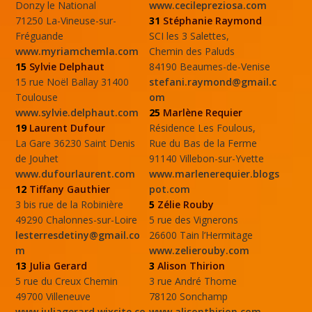
Donzy le National
www.cecilepreziosa.com
71250 La-Vineuse-sur-
31
Stéphanie Raymond
Fréguande
SCI les 3 Salettes,
www.myriamchemla.com
Chemin des Paluds
15
Sylvie Delphaut
84190 Beaumes-de-Venise
15 rue Noël Ballay 31400
stefani.raymond@gmail.c
Toulouse
om
www.sylvie.delphaut.com
25
Marlène Requier
19
Laurent Dufour
Résidence Les Foulous,
La Gare 36230 Saint Denis
Rue du Bas de la Ferme
de Jouhet
91140 Villebon-sur-Yvette
www.dufourlaurent.com
www.marlenerequier.blogs
12
Tiffany Gauthier
pot.com
3 bis rue de la Robinière
5
Zélie Rouby
49290 Chalonnes-sur-Loire
5 rue des Vignerons
lesterresdetiny@gmail.co
26600 Tain l’Hermitage
m
www.zelierouby.com
13
Julia Gerard
3
Alison Thirion
5 rue du Creux Chemin
3 rue André Thome
49700 Villeneuve
78120 Sonchamp
www.juliagerard.wixsite.co
www.alisonthirion.com