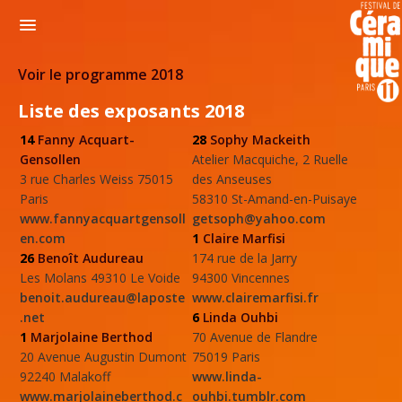
Voir le programme 2018
Liste des exposants 2018
14
Fanny Acquart-
28
Sophy Mackeith
Gensollen
Atelier Macquiche,
2 Ruelle
3 rue Charles Weiss 75015
des Anseuses
Paris
58310 St-Amand-en-Puisaye
www.fannyacquartgensoll
getsoph@yahoo.com
en.com
1
Claire Marfisi
26
Benoît Audureau
174 rue de la Jarry
Les Molans 49310 Le Voide
94300 Vincennes
benoit.audureau@laposte
www.clairemarfisi.fr
.net
6
Linda Ouhbi
1
Marjolaine Berthod
70 Avenue de Flandre
20 Avenue Augustin Dumont
75019 Paris
92240 Malakoff
www.linda-
www.marjolaineberthod.c
ouhbi.tumblr.com