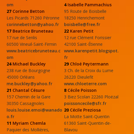
om
4
Isabelle Pammachius
27
Corinne Betton
95 Route de Boisbelle
Les Picards 71260 Péronne
18250 Henrichemont
corinnebetton@yahoo.fr
boisbelle@free.fr
17
Beatrice Bruneteau
22
Karen Petit
17 rue de Senlis
12 rue Clément Forissier
60500 Vineuil-Saint-Firmin
42100 Saint-Étienne
www.beatricebruneteau.c
www.karenpetit.blogspot.
om
fr
24
Michael Buckley
29
Chloé Peytermann
238 rue de Bourgogne
3 Ch. de la Croix du Lume
45000 Orléans
26220 Dieulefit
me.buckley@yahoo.fr
www.chloeterre.com
21
Chantal Césure
8
Cécile Poisson
157 Chemin de la Gare
3 Biez Scolan 22260 Ploëzal
30350 Cassagnoles
poissoncecile@sfr.fr
louis.louise.emoi@wanado
20
Cécile Preziosa
o.fr
La Motte Saint-Quentin
11
Myriam Chemla
61360 Saint-Quentin-de-
Paquier des Mollières,
Blavou