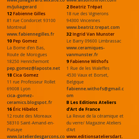
m/juliagerard
2
Beatriz Trépat
12
Fabienne Gilles
18 rue des Vignerons
81 rue Condorcet 93100
94300 Vincennes
Montreuil
www.beatriz.trepat.com
www.fabiennegilles.fr
32
Ingrid Van Munster
10
Pep Gomez
Le Barry 09600 Limbrassac
La Borne d’en Bas,
www.ceramiques-
Route de Morogues
vanmunster.fr
18250 Henrichemont
9
Fabienne Withofs
pep.gomez@laposte.net
1 Rue de les Waleffes
18
Cica Gomez
4530 Vaux et Borset,
11 rue Professeur Rollet
Belgique
69008 Lyon
fabienne.withofs@gmail.c
cica-gomez-
om
ceramics.blogspot.fr
B Les Editions Ateliers
16
Éric Hibelot
d’Art de France
12 route des Moreaux
La Revue de la céramique et
58310 Saint-Amand-en-
du verre/ Magazine Ateliers
Puisaye
d’Art
www.latelierdesgarcons.co
www.editionsateliersdart.